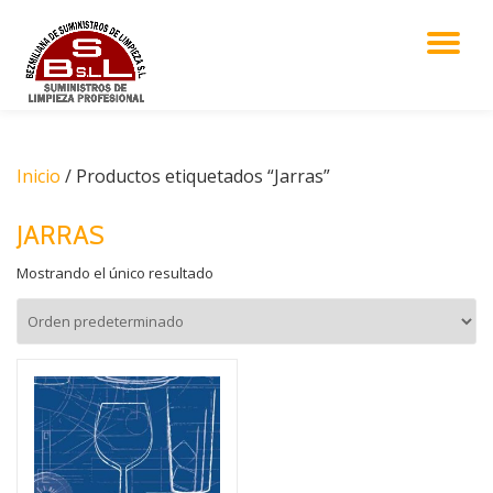
CA
Saltar
al
NA
contenido
Inicio
/ Productos etiquetados “Jarras”
JARRAS
Mostrando el único resultado